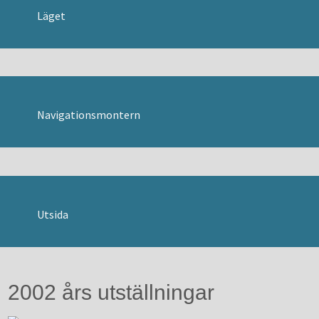
Läget
SVENSKA
Danska
Engelska
Tyska
Navigationsmontern
Utsida
2002 års utställningar