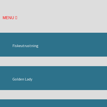
MENU
HEM
BASUTSTÄLLNING
ÅRETS UTSTÄLLNING
MUSEIFÖRENINGEN
Fiskeutrustning
BILDGALLERI
BÅTHALLEN
BRYGGAN
DURKEN
ÖVRE DÄCK
Golden Lady
LÄGET
MOTORHALLEN
HISTORIA
KONTAKT
HITTA HIT