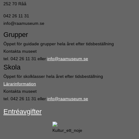
252 70 Råå
042 26 11 31
info@raamuseum.se
Grupper
Öppet för guidade grupper hela året efter tidsbeställning
Kontakta museet
tel. 042 26 11 31 eller
info@raamuseum.se
Skola
Öppet för skolklasser hela året efter tidsbeställning
Lärarinformation
Kontakta museet
tel. 042 26 11 31 eller
info@raamuseum.se
Entréavgifter