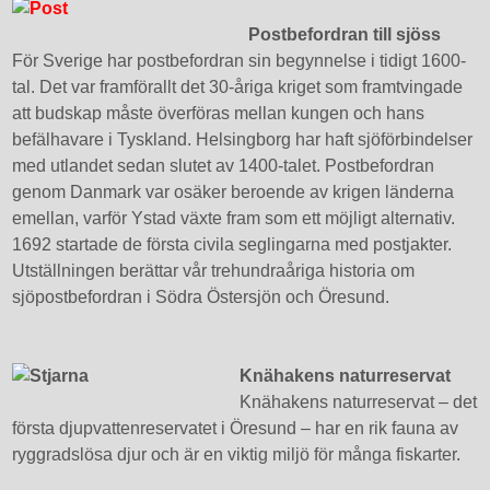
Postbefordran till sjöss
För Sverige har postbefordran sin begynnelse i tidigt 1600-
tal. Det var framförallt det 30-åriga kriget som framtvingade
att budskap måste överföras mellan kungen och hans
befälhavare i Tyskland. Helsingborg har haft sjöförbindelser
med utlandet sedan slutet av 1400-talet. Postbefordran
genom Danmark var osäker beroende av krigen länderna
emellan, varför Ystad växte fram som ett möjligt alternativ.
1692 startade de första civila seglingarna med postjakter.
Utställningen berättar vår trehundraåriga historia om
sjöpostbefordran i Södra Östersjön och Öresund.
Knähakens naturreservat
Knähakens naturreservat – det
första djupvattenreservatet i Öresund – har en rik fauna av
ryggradslösa djur och är en viktig miljö för många fiskarter.