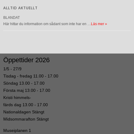
ALLTID AKTUELLT
BLANDAT
Här hittar du information om sådant som inte har en …
Läs mer »
Öppettider 2026
1/5 - 27/9
Tisdag - fredag 11.00 - 17.00
Söndag 13.00 - 17.00
Första maj 13.00 - 17.00
Kristi himmels-
färds dag 13.00 - 17.00
Nationaldagen Stängt
Midsommarafton Stängt
Museiplanen 1