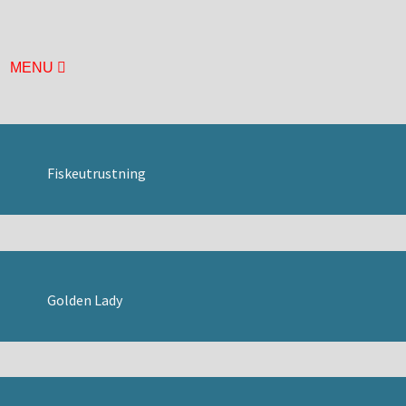
MENU
HEM
BASUTSTÄLLNING
ÅRETS UTSTÄLLNING
MUSEIFÖRENINGEN
Fiskeutrustning
BILDGALLERI
BÅTHALLEN
BRYGGAN
DURKEN
ÖVRE DÄCK
Golden Lady
LÄGET
MOTORHALLEN
HISTORIA
KONTAKT
HITTA HIT