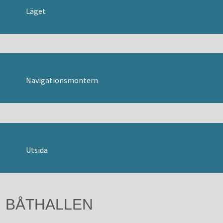
Läget
SVENSKA
Danska
Engelska
Tyska
Navigationsmontern
Utsida
BÅTHALLEN