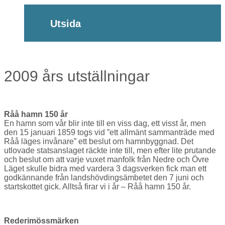
Utsida
2009 års utställningar
Råå hamn 150 år
En hamn som vår blir inte till en viss dag, ett visst år, men
den 15 januari 1859 togs vid ”ett allmänt sammanträde med
Råå läges invånare” ett beslut om hamnbyggnad. Det
utlovade statsanslaget räckte inte till, men efter lite prutande
och beslut om att varje vuxet manfolk från Nedre och Övre
Läget skulle bidra med vardera 3 dagsverken fick man ett
godkännande från landshövdingsämbetet den 7 juni och
startskottet gick. Alltså firar vi i år – Råå hamn 150 år.
Rederimössmärken