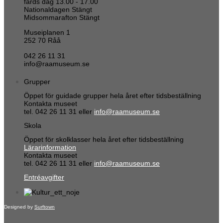
färds dag 13.00 - 17.00
Nationaldagen Stängt
Midsommarafton Stängt
Museiplanen 1
252 70 Råå
042 26 11 31
info@raamuseum.se
Grupper
Öppet för guidade grupper hela året efter tidsbeställning
Kontakta museet
tel. 042 26 11 31 eller
info@raamuseum.se
Skola
Öppet för skolklasser hela året efter tidsbeställning
Lärarinformation
Kontakta museet
tel. 042 26 11 31 eller
info@raamuseum.se
Entréavgifter
Designed by
Surftown