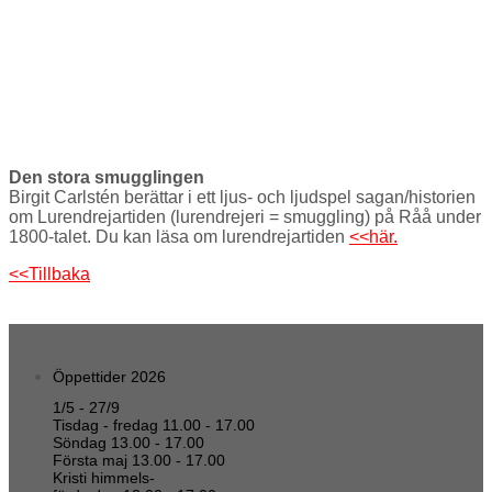
Den stora smugglingen
Birgit Carlstén berättar i ett ljus- och ljudspel sagan/historien
om Lurendrejartiden (lurendrejeri = smuggling) på Råå under
1800-talet. Du kan läsa om lurendrejartiden
<<här.
<<Tillbaka
Öppettider 2026
1/5 - 27/9
Tisdag - fredag 11.00 - 17.00
Söndag 13.00 - 17.00
Första maj 13.00 - 17.00
Kristi himmels-