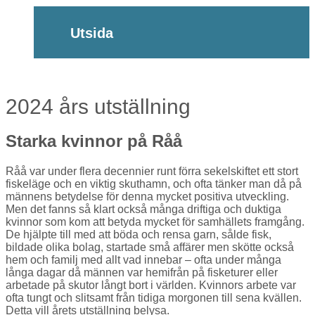
Utsida
2024 års utställning
Starka kvinnor på Råå
Råå var under flera decennier runt förra sekelskiftet ett stort
fiskeläge och en viktig skuthamn, och ofta tänker man då på
männens betydelse för denna mycket positiva utveckling.
Men det fanns så klart också många driftiga och duktiga
kvinnor som kom att betyda mycket för samhällets framgång.
De hjälpte till med att böda och rensa garn, sålde fisk,
bildade olika bolag, startade små affärer men skötte också
hem och familj med allt vad innebar – ofta under många
långa dagar då männen var hemifrån på fisketurer eller
arbetade på skutor långt bort i världen. Kvinnors arbete var
ofta tungt och slitsamt från tidiga morgonen till sena kvällen.
Detta vill årets utställning belysa.