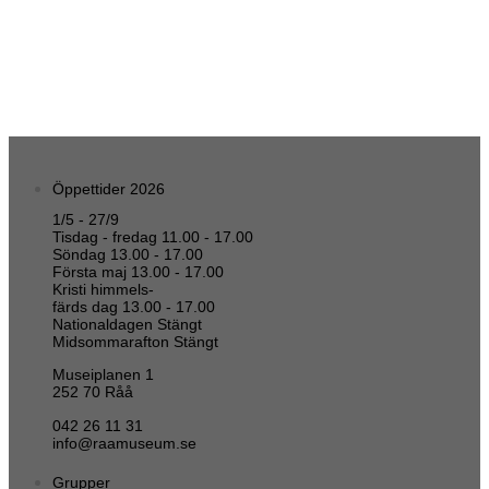
Öppettider 2026
1/5 - 27/9
Tisdag - fredag 11.00 - 17.00
Söndag 13.00 - 17.00
Första maj 13.00 - 17.00
Kristi himmels-
färds dag 13.00 - 17.00
Nationaldagen Stängt
Midsommarafton Stängt
Museiplanen 1
252 70 Råå
042 26 11 31
info@raamuseum.se
Grupper