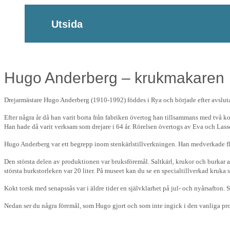
Utsida
Hugo Anderberg – krukmakaren
Drejarmästare Hugo Anderberg (1910-1992) föddes i Rya och började efter avsluta
Efter några år då han varit borta från fabriken övertog han tillsammans med två 
Han hade då varit verksam som drejare i 64 år. Rörelsen övertogs av Eva och Lass
Hugo Anderberg var ett begrepp inom stenkärlstillverkningen. Han medverkade flit
Den största delen av produktionen var bruksföremål. Saltkärl, krukor och burkar an
största burkstorleken var 20 liter. På museet kan du se en specialtillverkad kruka
Kokt torsk med senapssås var i äldre tider en självklarhet på jul- och nyårsafton. 
Nedan ser du några föremål, som Hugo gjort och som inte ingick i den vanliga p