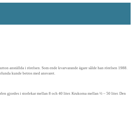
utton anställda i rörelsen. Som ende kvarvarande ägare sålde han rörelsen 1988.
orlunda kunde betros med ansvaret.
len gjordes i storlekar mellan 8 och 40 liter. Krukorna mellan ½ – 50 liter. Den