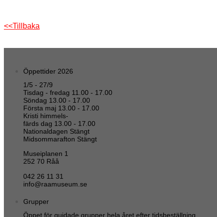
<<Tillbaka
Öppettider 2026
1/5 - 27/9
Tisdag - fredag 11.00 - 17.00
Söndag 13.00 - 17.00
Första maj 13.00 - 17.00
Kristi himmels-
färds dag 13.00 - 17.00
Nationaldagen Stängt
Midsommarafton Stängt
Museiplanen 1
252 70 Råå
042 26 11 31
info@raamuseum.se
Grupper
Öppet för guidade grupper hela året efter tidsbeställning