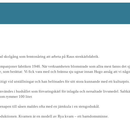
d skolgång som femtonåring att arbeta på Raus stenkärlsfabrik.
kompanjoner fabriken 1946. När verksamheten blomstrade som allra mest fanns det sj
e, som berättat: Vi fick vara med och bränna sju ugnar innan Hugo ansåg att vi någ
igt vid utställningar och han belönades för sitt stora kunnande med ett kulturpris.
vändes i hushållet som förvaringskärl för inlagda och nersaltade livsmedel. Saltkär
 som rymmer 100 liter.
Senapen till såsen maldes ofta med en järnkula i en stengodsskål.
roduktionen. Kvarnen är en modell av Rya kvarn – ett barndomsminne.