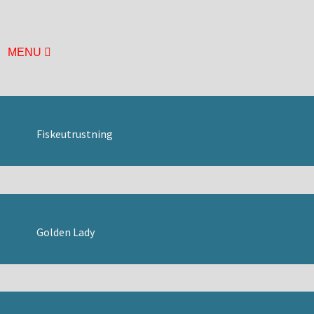
MENU
HEM
BASUTSTÄLLNING
ÅRETS UTSTÄLLNING
MUSEIFÖRENINGEN
Fiskeutrustning
BILDGALLERI
BÅTHALLEN
BRYGGAN
DURKEN
ÖVRE DÄCK
Golden Lady
LÄGET
MOTORHALLEN
HISTORIA
KONTAKT
HITTA HIT