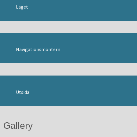
Läget
SVENSKA
Danska
Engelska
Tyska
Navigationsmontern
Utsida
Gallery