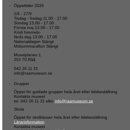
Öppettider 2026
1/5 - 27/9
Tisdag - fredag 11.00 - 17.00
Söndag 13.00 - 17.00
Första maj 13.00 - 17.00
Kristi himmels-
färds dag 13.00 - 17.00
Nationaldagen Stängt
Midsommarafton Stängt
Museiplanen 1
252 70 Råå
042 26 11 31
info@raamuseum.se
Grupper
Öppet för guidade grupper hela året efter tidsbeställning
Kontakta museet
tel. 042 26 11 31 eller
info@raamuseum.se
Skola
Öppet för skolklasser hela året efter tidsbeställning
Lärarinformation
Kontakta museet