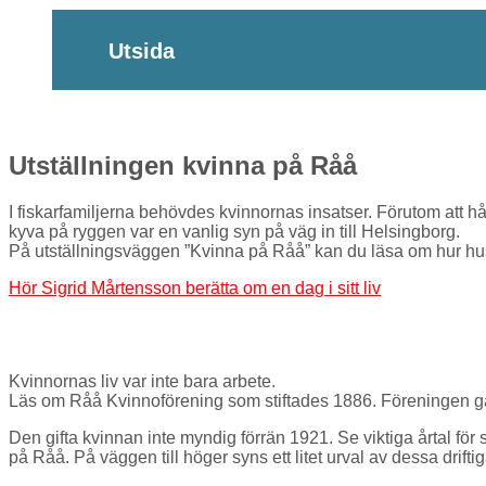
Utsida
Utställningen kvinna på Råå
I fiskarfamiljerna behövdes kvinnornas insatser. Förutom att 
kyva på ryggen var en vanlig syn på väg in till Helsingborg.
På utställningsväggen ”Kvinna på Råå” kan du läsa om hur hushål
Hör Sigrid Mårtensson berätta om en dag i sitt liv
Kvinnornas liv var inte bara arbete.
Läs om Råå Kvinnoförening som stiftades 1886. Föreningen gav 
Den gifta kvinnan inte myndig förrän 1921. Se viktiga årtal för
på Råå. På väggen till höger syns ett litet urval av dessa drifti