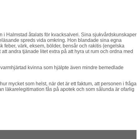
on i Halmstad åtalats för kvacksalveri. Sina sjukvårdskunskaper
keläsande spreds vida omkring. Hon blandade sina egna
k feber, värk, eksem, bölder, bensår och rakitis (engelska
att andra tjänade litet extra på att hyra ut rum och ordna med
t en varmhjärtad kvinna som hjälpte även mindre bemedlade
ur mycket som helst, när det är ett faktum, att personen i fråga
an läkarelegitimation fås på apotek och som sålunda är ofarlig