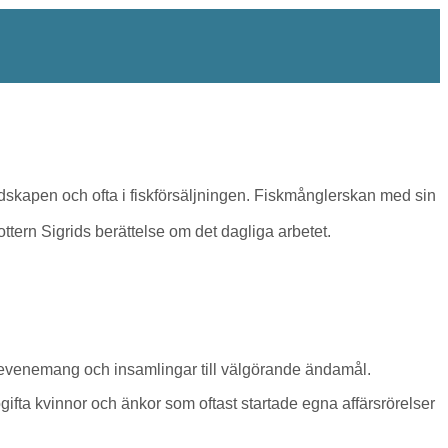
edskapen och ofta i fiskförsäljningen. Fiskmånglerskan med sin
ttern Sigrids berättelse om det dagliga arbetet.
a evenemang och insamlingar till välgörande ändamål.
gifta kvinnor och änkor som oftast startade egna affärsrörelser