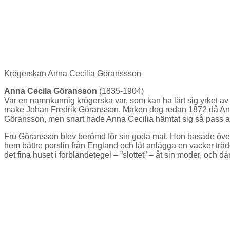
Krögerskan Anna Cecilia Göranssson
Anna Cecila Göransson
(1835-1904)
Var en namnkunnig krögerska var, som kan ha lärt sig yrket av
make Johan Fredrik Göransson. Maken dog redan 1872 då Anna Cec
Göransson, men snart hade Anna Cecilia hämtat sig så pass a
Fru Göransson blev berömd för sin goda mat. Hon basade över 
hem bättre porslin från England och lät anlägga en vacker trä
det fina huset i förbländetegel – ”slottet” – åt sin moder, och d