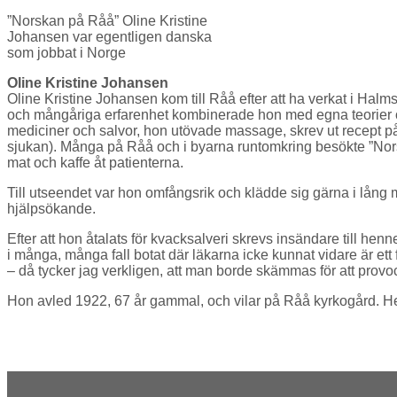
”Norskan på Råå” Oline Kristine
Johansen var egentligen danska
som jobbat i Norge
Oline Kristine Johansen
Oline Kristine Johansen kom till Råå efter att ha verkat i Hal
och mångåriga erfarenhet kombinerade hon med egna teorier 
mediciner och salvor, hon utövade massage, skrev ut recept på 
sjukan). Många på Råå och i byarna runtomkring besökte ”Norska
mat och kaffe åt patienterna.
Till utseendet var hon omfångsrik och klädde sig gärna i lång 
hjälpsökande.
Efter att hon åtalats för kvacksalveri skrevs insändare till he
i många, många fall botat där läkarna icke kunnat vidare är et
– då tycker jag verkligen, att man borde skämmas för att provoc
Hon avled 1922, 67 år gammal, och vilar på Råå kyrkogård. Hen