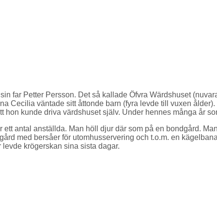
 sin far Petter Persson. Det så kallade Öfvra Wärdshuset (nuva
ilia väntade sitt åttonde barn (fyra levde till vuxen ålder). Då
tt hon kunde driva värdshuset själv. Under hennes många år s
ett antal anställda. Man höll djur där som på en bondgård. Man
dgård med bersåer för utomhusservering och t.o.m. en kägelbana
är levde krögerskan sina sista dagar.