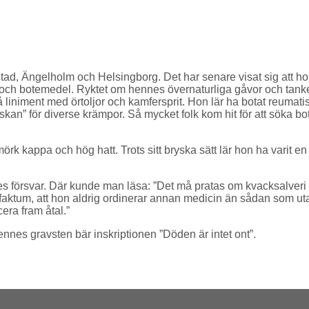
mstad, Ängelholm och Helsingborg. Det har senare visat sig att h
och botemedel. Ryktet om hennes övernaturliga gåvor och tan
liniment med örtoljor och kamfersprit. Hon lär ha botat reumatis
n” för diverse krämpor. Så mycket folk kom hit för att söka bot 
mörk kappa och hög hatt. Trots sitt bryska sätt lär hon ha vari
nnes försvar. Där kunde man läsa: ”Det må pratas om kvacksalveri h
t faktum, att hon aldrig ordinerar annan medicin än sådan som ut
era fram åtal.”
nes gravsten bär inskriptionen ”Döden är intet ont”.