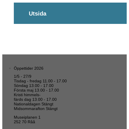
Utsida
Öppettider 2026
1/5 - 27/9
Tisdag - fredag 11.00 - 17.00
Söndag 13.00 - 17.00
Första maj 13.00 - 17.00
Kristi himmels-
färds dag 13.00 - 17.00
Nationaldagen Stängt
Midsommarafton Stängt
Museiplanen 1
252 70 Råå