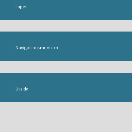
Läget
SVENSKA
Danska
Engelska
Tyska
Navigationsmontern
Utsida