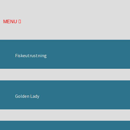
MENU
HEM
BASUTSTÄLLNING
ÅRETS UTSTÄLLNING
MUSEIFÖRENINGEN
Fiskeutrustning
BILDGALLERI
BÅTHALLEN
BRYGGAN
DURKEN
ÖVRE DÄCK
Golden Lady
LÄGET
MOTORHALLEN
HISTORIA
KONTAKT
HITTA HIT