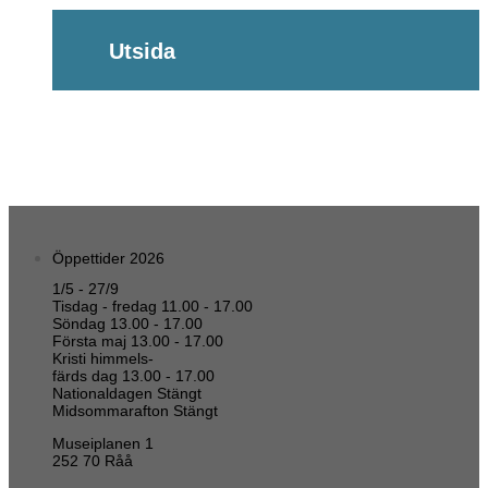
Utsida
Öppettider 2026
1/5 - 27/9
Tisdag - fredag 11.00 - 17.00
Söndag 13.00 - 17.00
Första maj 13.00 - 17.00
Kristi himmels-
färds dag 13.00 - 17.00
Nationaldagen Stängt
Midsommarafton Stängt
Museiplanen 1
252 70 Råå