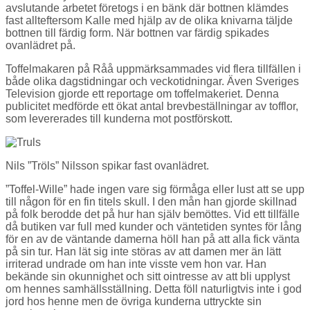
avslutande arbetet företogs i en bänk där bottnen klämdes
fast allteftersom Kalle med hjälp av de olika knivarna täljde
bottnen till färdig form. När bottnen var färdig spikades
ovanlädret på.
Toffelmakaren på Råå uppmärksammades vid flera tillfällen i
både olika dagstidningar och veckotidningar. Även Sveriges
Television gjorde ett reportage om toffelmakeriet. Denna
publicitet medförde ett ökat antal brevbeställningar av tofflor,
som levererades till kunderna mot postförskott.
Nils ”Tröls” Nilsson spikar fast ovanlädret.
”Toffel-Wille” hade ingen vare sig förmåga eller lust att se upp
till någon för en fin titels skull. I den mån han gjorde skillnad
på folk berodde det på hur han själv bemöttes. Vid ett tillfälle
då butiken var full med kunder och väntetiden syntes för lång
för en av de väntande damerna höll han på att alla fick vänta
på sin tur. Han lät sig inte störas av att damen mer än lätt
irriterad undrade om han inte visste vem hon var. Han
bekände sin okunnighet och sitt ointresse av att bli upplyst
om hennes samhällsställning. Detta föll naturligtvis inte i god
jord hos henne men de övriga kunderna uttryckte sin