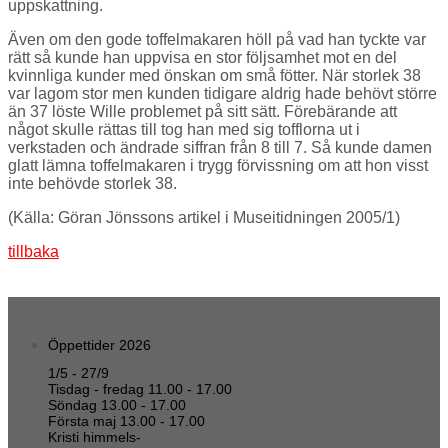
uppskattning.
Även om den gode toffelmakaren höll på vad han tyckte var
rätt så kunde han uppvisa en stor följsamhet mot en del
kvinnliga kunder med önskan om små fötter. När storlek 38
var lagom stor men kunden tidigare aldrig hade behövt större
än 37 löste Wille problemet på sitt sätt. Förebärande att
något skulle rättas till tog han med sig tofflorna ut i
verkstaden och ändrade siffran från 8 till 7. Så kunde damen
glatt lämna toffelmakaren i trygg förvissning om att hon visst
inte behövde storlek 38.
(Källa: Göran Jönssons artikel i Museitidningen 2005/1)
tillbaka
Öppettider 2026
1/5 - 27/9
Tisdag - fredag 11.00 - 17.00
Söndag 13.00 - 17.00
Första maj 13.00 - 17.00
Kristi himmels-