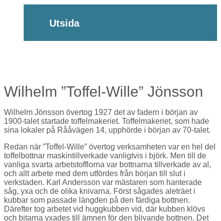
Utsida
Wilhelm ”Toffel-Wille” Jönsson
Wilhelm Jönsson övertog 1927 det av fadern i början av
1900-talet startade toffelmakeriet. Toffelmakeriet, som hade
sina lokaler på Rååvägen 14, upphörde i början av 70-talet.
Redan när ”Toffel-Wille” övertog verksamheten var en hel del
toffelbottnar maskintillverkade vanligtvis i björk. Men till de
vanliga svarta arbetstofflorna var bottnarna tillverkade av al,
och allt arbete med dem utfördes från början till slut i
verkstaden. Karl Andersson var mästaren som hanterade
såg, yxa och de olika knivarna. Först sågades aleträet i
kubbar som passade längden på den färdiga bottnen.
Därefter tog arbetet vid huggkubben vid, där kubben klövs
och bitarna yxades till ämnen för den blivande bottnen. Det