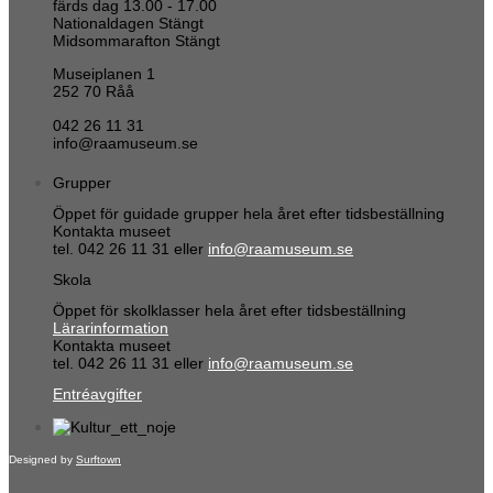
färds dag 13.00 - 17.00
Nationaldagen Stängt
Midsommarafton Stängt
Museiplanen 1
252 70 Råå
042 26 11 31
info@raamuseum.se
Grupper
Öppet för guidade grupper hela året efter tidsbeställning
Kontakta museet
tel. 042 26 11 31 eller
info@raamuseum.se
Skola
Öppet för skolklasser hela året efter tidsbeställning
Lärarinformation
Kontakta museet
tel. 042 26 11 31 eller
info@raamuseum.se
Entréavgifter
Designed by
Surftown