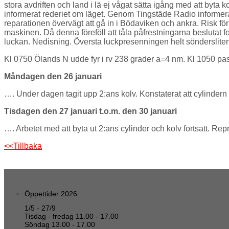
stora avdriften och land i lä ej vågat sätta igång med att byta
informerat rederiet om läget. Genom Tingstäde Radio informerat
reparationen övervägt att gå in i Bödaviken och ankra. Risk för y
maskinen. Då denna föreföll att tåla påfrestningarna beslutat fo
luckan. Nedisning. Översta luckpresenningen helt söndersliten
Kl 0750 Ölands N udde fyr i rv 238 grader a=4 nm. Kl 1050 pass
Måndagen den 26 januari
…. Under dagen tagit upp 2:ans kolv. Konstaterat att cylindern v
Tisdagen den 27 januari t.o.m. den 30 januari
…. Arbetet med att byta ut 2:ans cylinder och kolv fortsatt. Re
<<Tillbaka
Öppettider 2026
1/5 - 27/9
Tisdag - fredag 11.00 - 17.00
Söndag 13.00 - 17.00