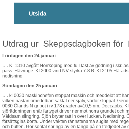
Utsida
Utdrag ur Skeppsdagboken för M
Lördagen den 24 januari
…. Kl 1310 avgått Norrköping med full last av gödning i skr. a
pass. Hävringe. Kl 2000 vind NV styrka 7-8 B. Kl 2105 Härads
nedisning.
Söndagen den 25 januari
…. kl 0030 maskinchefen stoppat maskin och meddelat att han
vilken nästan omedelbart saktat ner själv, varför stoppat. Gen
0030 Ölands N gr boj i rv 178 grader a=10,5 nm. Deccaobs. Kl
sjöräddningen enär fartyget driver ner mot norra grundet och m
Våldsam slingring. Sjön bryter rätt in över luckan. Nedisning
försättsglas borta. Under vakten rännstenarna sugits med reg
och bulten. Horisontal springa av en längd på en tredjedel av 