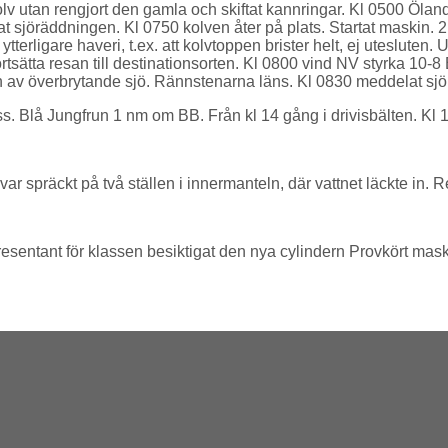
 kolv utan rengjort den gamla och skiftat kannringar. Kl 0500 Ölan
 sjöräddningen. Kl 0750 kolven åter på plats. Startat maskin. 2
tterligare haveri, t.ex. att kolvtoppen brister helt, ej utesluten
rtsätta resan till destinationsorten. Kl 0800 vind NV styrka 10-8 
 av överbrytande sjö. Rännstenarna läns. Kl 0830 meddelat sjörä
. Blå Jungfrun 1 nm om BB. Från kl 14 gång i drivisbälten. Kl 15
ar spräckt på två ställen i innermanteln, där vattnet läckte in. 
presentant för klassen besiktigat den nya cylindern Provkört mask 