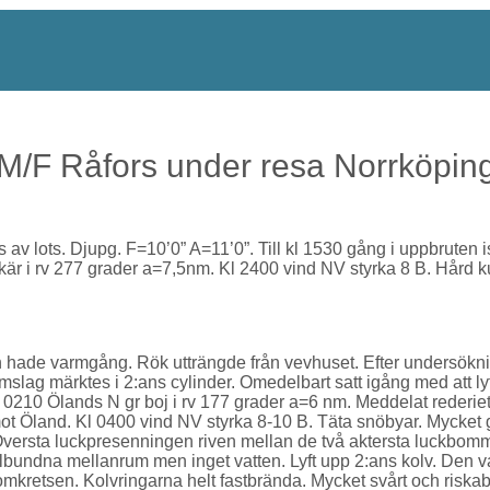
/F Råfors under resa Norrköpin
ss av lots. Djupg. F=10’0” A=11’0”. Till kl 1530 gång i uppbruten
kär i rv 277 grader a=7,5nm. Kl 2400 vind NV styrka 8 B. Hård 
 hade varmgång. Rök utträngde från vevhuset. Efter undersökni
omslag märktes i 2:ans cylinder. Omedelbart satt igång med att l
 0210 Ölands N gr boj i rv 177 grader a=6 nm. Meddelat rederi
ot Öland. Kl 0400 vind NV styrka 8-10 B. Täta snöbyar. Mycket g
. Översta luckpresenningen riven mellan de två aktersta luckbomm
elbundna mellanrum men inget vatten. Lyft upp 2:ans kolv. Den 
omkretsen. Kolvringarna helt fastbrända. Mycket svårt och riska