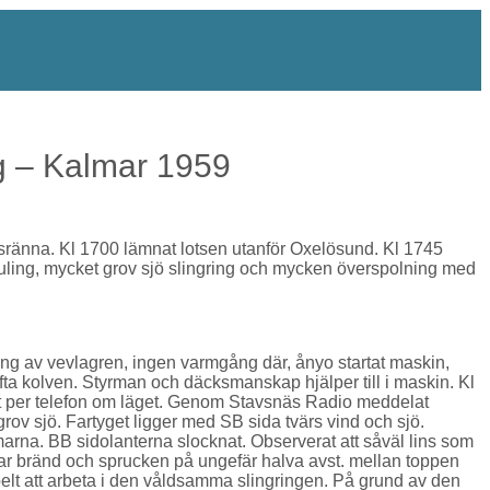
g – Kalmar 1959
 isränna. Kl 1700 lämnat lotsen utanför Oxelösund. Kl 1745
kuling, mycket grov sjö slingring och mycken överspolning med
ng av vevlagren, ingen varmgång där, ånyo startat maskin,
yfta kolven. Styrman och däcksmanskap hjälper till i maskin. Kl
et per telefon om läget. Genom Stavsnäs Radio meddelat
rov sjö. Fartyget ligger med SB sida tvärs vind och sjö.
arna. BB sidolanterna slocknat. Observerat att såväl lins som
var bränd och sprucken på ungefär halva avst. mellan toppen
belt att arbeta i den våldsamma slingringen. På grund av den