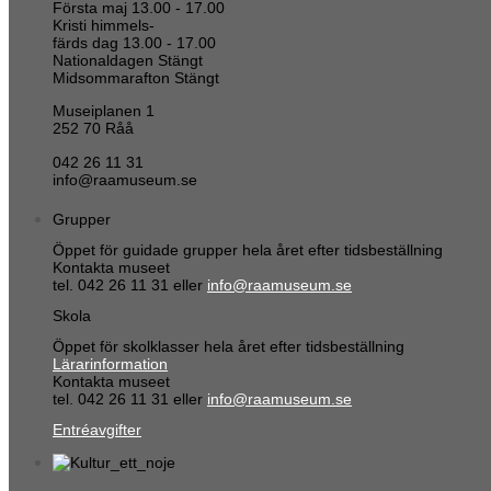
Första maj 13.00 - 17.00
Kristi himmels-
färds dag 13.00 - 17.00
Nationaldagen Stängt
Midsommarafton Stängt
Museiplanen 1
252 70 Råå
042 26 11 31
info@raamuseum.se
Grupper
Öppet för guidade grupper hela året efter tidsbeställning
Kontakta museet
tel. 042 26 11 31 eller
info@raamuseum.se
Skola
Öppet för skolklasser hela året efter tidsbeställning
Lärarinformation
Kontakta museet
tel. 042 26 11 31 eller
info@raamuseum.se
Entréavgifter