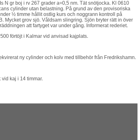
ds N gr boj i rv 267 grader a=0,5 nm. Tät snötjocka. Kl 0610
:ans cylinder utan belastning. På grund av den provisoriska
. Under ½ timme hållit ostlig kurs och noggrann kontroll på
B. Mycket grov sjö. Våldsam slingring. Sjön bryter rätt in över
ddningen att fartyget var under gång. Informerat rederiet.
00 förtöjt i Kalmar vid anvisad kajplats.
Rekvirerat ny cylinder och kolv med tillbehör från Fredrikshamn.
vid kaj i 14 timmar.