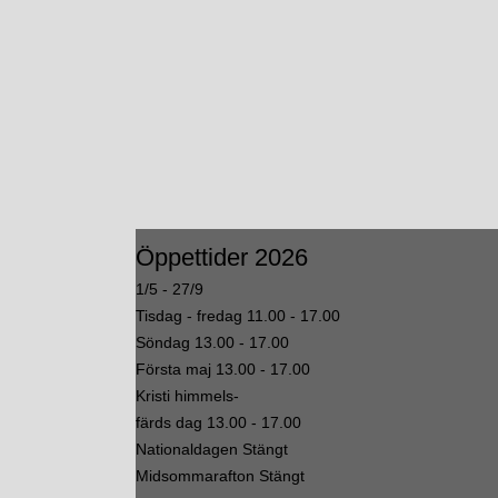
Öppettider 2026
1/5 - 27/9
Tisdag - fredag 11.00 - 17.00
Söndag 13.00 - 17.00
Första maj 13.00 - 17.00
Kristi himmels-
färds dag 13.00 - 17.00
Nationaldagen Stängt
Midsommarafton Stängt