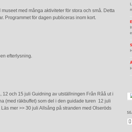
L
m
museet med många aktiviteter för stora och små. Detta
. Programmet för dagen publiceras inom kort.
I
e
H
en efterlysning.
H
 12 och 15 juli Guidning av utställningen Från Råå ut i
 (med räkbuffet) som del i den guidade turen 12 juli
t Läs mer >> 30 juli Allsång på stranden med Olseröds
SE