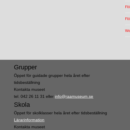
Flö
Fl
Wo
Grupper
Öppet för guidade grupper hela året efter
tidsbeställning
Kontakta museet
tel. 042 26 11 31 eller
info@raamuseum.se
Skola
Öppet för skolklasser hela året efter tidsbeställning
Lärarinformation
Kontakta museet