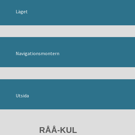
HITTA HIT
SVENSKA
Läget
Danska
Engelska
Tyska
Navigationsmontern
Utsida
RÅÅ-KUL