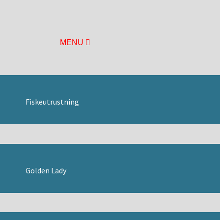
MENU
HEM
BASUTSTÄLLNING
ÅRETS UTSTÄLLNING
MUSEIFÖRENINGEN
Fiskeutrustning
BILDGALLERI
BÅTHALLEN
BRYGGAN
DURKEN
ÖVRE DÄCK
Golden Lady
LÄGET
MOTORHALLEN
HISTORIA
KONTAKT