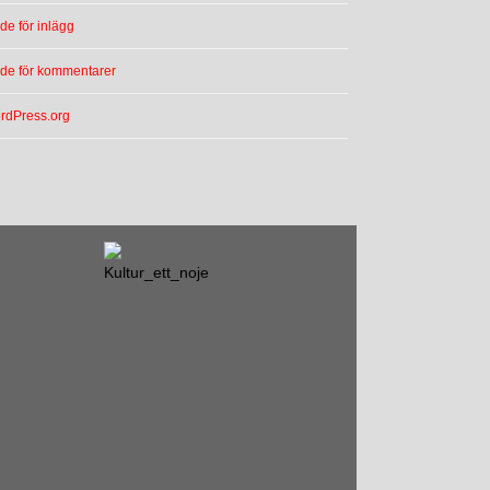
de för inlägg
öde för kommentarer
rdPress.org