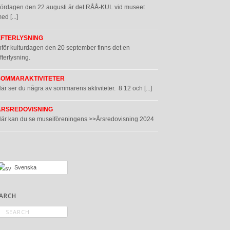
ördagen den 22 augusti är det RÅÅ-KUL vid museet
ed [...]
EFTERLYSNING
nför kulturdagen den 20 september finns det en
fterlysning.
SOMMARAKTIVITETER
är ser du några av sommarens aktiviteter. 8 12 och [...]
ÅRSREDOVISNING
är kan du se museiföreningens >>Årsredovisning 2024
Svenska
ARCH