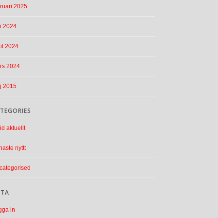
ruari 2025
i 2024
il 2024
rs 2024
j 2015
TEGORIES
tid aktuellt
aste nyttt
categorised
ETA
gga in