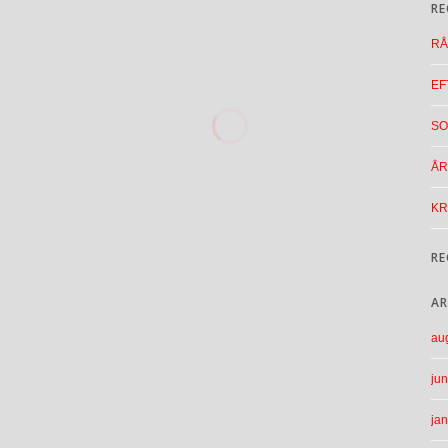
RE
RÅ
EF
SO
ÅR
KR
RE
AR
au
jun
ja