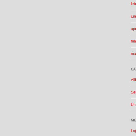
feb
jun
apr
ma
ma
CA
All
Sen
Un
M
Lo